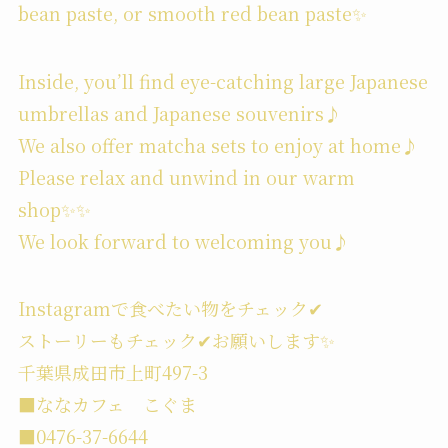
bean paste, or smooth red bean paste✨
Inside, you’ll find eye-catching large Japanese
umbrellas and Japanese souvenirs♪
We also offer matcha sets to enjoy at home♪
Please relax and unwind in our warm
shop✨✨
We look forward to welcoming you♪
Instagramで食べたい物をチェック✔︎
ストーリーもチェック✔︎お願いします✨
千葉県成田市上町497-3
■ななカフェ こぐま
■0476-37-6644