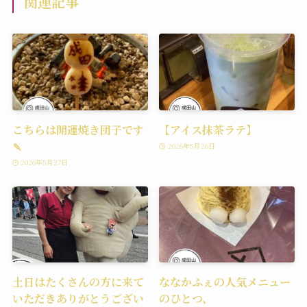
関連記事
こちらは開運焼き団子です
【アイス抹茶ラテ】
🍡
2026年5月26日
2026年5月27日
土日はたくさんの方に来て
ななかふぇの人気メニュー
いただきありがとうござい
のひとつ、