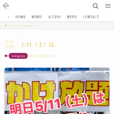
HOME
MENU
ACCESS
NEWS
CONTACT
ホーム
Instagram
2024
5/11（土）は
5/10
Instagram
2024年5月10日