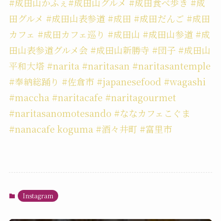
#成田山かふぇ#成田山グルメ #成田食べ歩き #成
田グルメ #成田山表参道 #成田 #成田だんご #成田
カフェ #成田カフェ巡り #成田山 #成田山参道 #成
田山表参道グルメ会 #成田山新勝寺 #団子 #成田山
平和大塔 #narita #naritasan #naritasantemple
#奉納総踊り #佐倉市 #japanesefood #wagashi
#maccha #naritacafe #naritagourmet
#naritasanomotesando #ななカフェこぐま
#nanacafe koguma #酒々井町 #富里市
Instagram