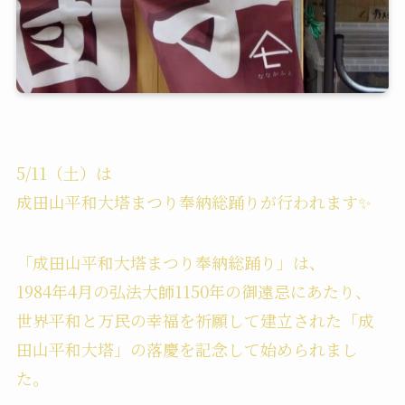
5/11（土）は
成田山平和大塔まつり奉納総踊りが行われます✨
「成田山平和大塔まつり奉納総踊り」は、
1984年4月の弘法大師1150年の御遠忌にあたり、
世界平和と万民の幸福を祈願して建立された「成
田山平和大塔」の落慶を記念して始められまし
た。